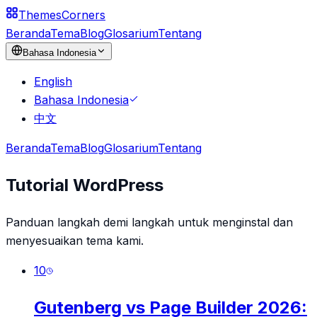
Themes
Corners
Beranda
Tema
Blog
Glosarium
Tentang
Bahasa Indonesia
English
Bahasa Indonesia
中文
Beranda
Tema
Blog
Glosarium
Tentang
Tutorial WordPress
Panduan langkah demi langkah untuk menginstal dan
menyesuaikan tema kami.
10
Gutenberg vs Page Builder 2026: