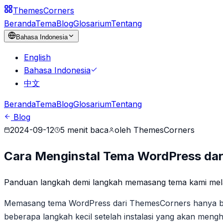
Themes
Corners
Beranda
Tema
Blog
Glosarium
Tentang
Bahasa Indonesia
English
Bahasa Indonesia
中文
Beranda
Tema
Blog
Glosarium
Tentang
Blog
2024-09-12
5
menit baca
oleh
ThemesCorners
Cara Menginstal Tema WordPress da
Panduan langkah demi langkah memasang tema kami mel
Memasang tema WordPress dari ThemesCorners hanya but
beberapa langkah kecil setelah instalasi yang akan me