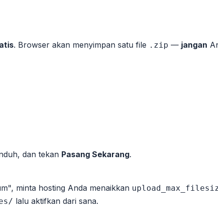
atis
. Browser akan menyimpan satu file
—
jangan
An
.zip
nduh, dan tekan
Pasang Sekarang
.
um", minta hosting Anda menaikkan
upload_max_filesi
lalu aktifkan dari sana.
es/