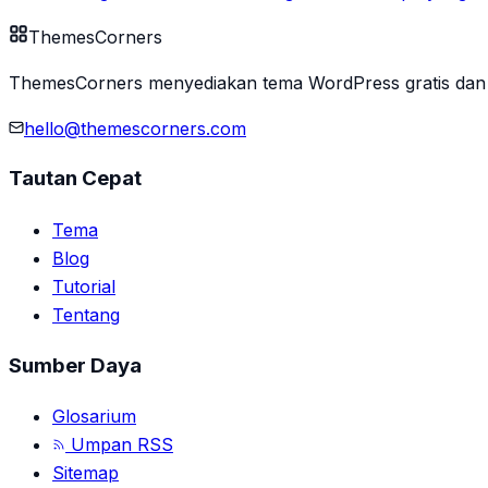
Themes
Corners
ThemesCorners menyediakan tema WordPress gratis dan 
hello@themescorners.com
Tautan Cepat
Tema
Blog
Tutorial
Tentang
Sumber Daya
Glosarium
Umpan RSS
Sitemap