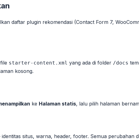
kan
ilkan daftar plugin rekomendasi (Contact Form 7, WooCom
file
yang ada di folder
tema
starter-content.xml
/docs
alaman kosong.
menampilkan
ke
Halaman statis
, lalu pilih halaman bern
— identitas situs, warna, header, footer. Semua perubahan 