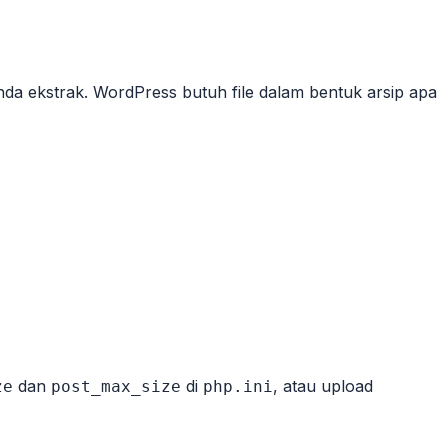
da ekstrak. WordPress butuh file dalam bentuk arsip apa
dan
di
, atau upload
ze
post_max_size
php.ini