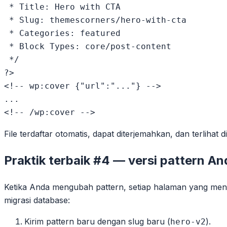
 * Title: Hero with CTA

 * Slug: themescorners/hero-with-cta

 * Categories: featured

 * Block Types: core/post-content

 */

?>

<!-- wp:cover {"url":"..."} -->

...

File terdaftar otomatis, dapat diterjemahkan, dan terlihat 
Praktik terbaik #4 — versi pattern An
Ketika Anda mengubah pattern, setiap halaman yang men
migrasi database:
Kirim pattern baru dengan slug baru (
).
hero-v2