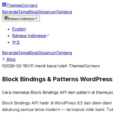
Themes
Corners
Beranda
Tema
Blog
Glosarium
Tentang
Bahasa Indonesia
English
Bahasa Indonesia
中文
Beranda
Tema
Blog
Glosarium
Tentang
Blog
2026-02-18
11
menit baca
oleh
ThemesCorners
Block Bindings & Patterns WordPress:
Cara memakai Block Bindings API dan pattern di theme.js
Block Bindings API hadir di WordPress 6.5 dan diam-diam 
didukung semua tema modern — termasuk milik kami. Tulis