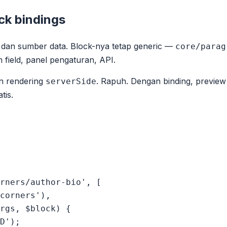
ck bindings
k dan sumber data. Block-nya tetap generic —
core/parag
 field, panel pengaturan, API.
n rendering
. Rapuh. Dengan binding, preview 
serverSide
tis.
rners/author-bio', [

corners'),

rgs, $block) {

D');
