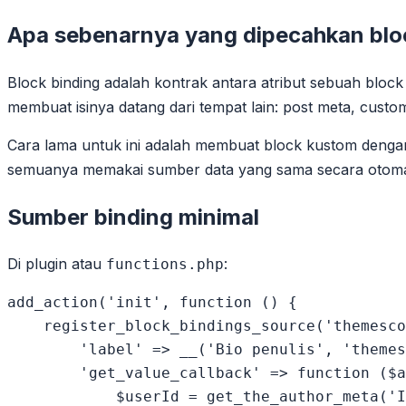
Apa sebenarnya yang dipecahkan blo
Block binding adalah kontrak antara atribut sebuah bloc
membuat isinya datang dari tempat lain: post meta, custom
Cara lama untuk ini adalah membuat block kustom denga
semuanya memakai sumber data yang sama secara otoma
Sumber binding minimal
Di plugin atau
:
functions.php
add_action('init', function () {

    register_block_bindings_source('themesco
        'label' => __('Bio penulis', 'themes
        'get_value_callback' => function ($a
            $userId = get_the_author_meta('I