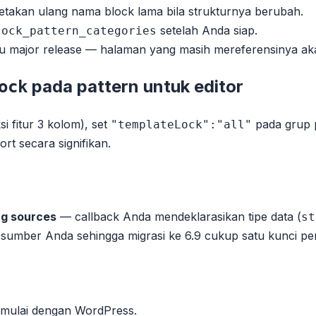
akan ulang nama block lama bila strukturnya berubah.
setelah Anda siap.
lock_pattern_categories
atu major release — halaman yang masih mereferensinya a
pada pattern untuk editor
ock
si fitur 3 kolom), set
pada grup 
"templateLock":"all"
ort secara signifikan.
ng sources
— callback Anda mendeklarasikan tipe data (
st
ur sumber Anda sehingga migrasi ke 6.9 cukup satu kunci p
 mulai dengan WordPress.