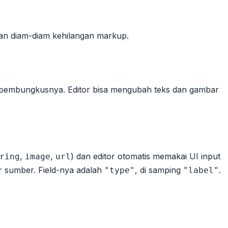
kan diam-diam kehilangan markup.
pembungkusnya. Editor bisa mengubah teks dan gambar
,
,
) dan editor otomatis memakai UI input
ring
image
url
er sumber. Field-nya adalah
, di samping
.
"type"
"label"