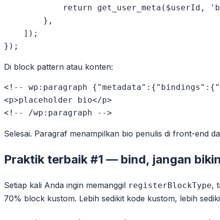
            return get_user_meta($userId, 'b
        },

    ]);

Di block pattern atau konten:
<!-- wp:paragraph {"metadata":{"bindings":{"
<p>placeholder bio</p>

Selesai. Paragraf menampilkan bio penulis di front-end da
Praktik terbaik #1 — bind, jangan bik
Setiap kali Anda ingin memanggil
, 
registerBlockType
70% block kustom. Lebih sedikit kode kustom, lebih sedikit 