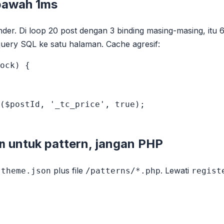
 bawah 1ms
ender. Di loop 20 post dengan 3 binding masing-masing, itu 
ery SQL ke satu halaman. Cache agresif:
ock) {

($postId, '_tc_price', true);

untuk pattern, jangan PHP
n
h
plus file
. Lewati
theme.json
/patterns/*.php
regist