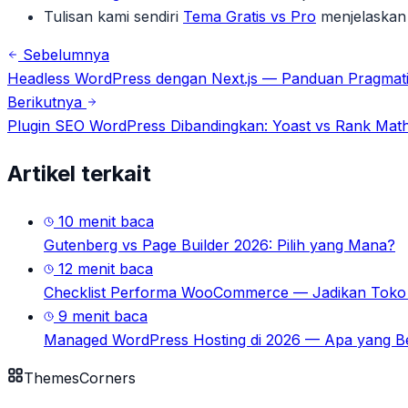
Tulisan kami sendiri
Tema Gratis vs Pro
menjelaskan 
Sebelumnya
Headless WordPress dengan Next.js — Panduan Pragmat
Berikutnya
Plugin SEO WordPress Dibandingkan: Yoast vs Rank Mat
Artikel terkait
10
menit baca
Gutenberg vs Page Builder 2026: Pilih yang Mana?
12
menit baca
Checklist Performa WooCommerce — Jadikan Toko 
9
menit baca
Managed WordPress Hosting di 2026 — Apa yang B
Themes
Corners