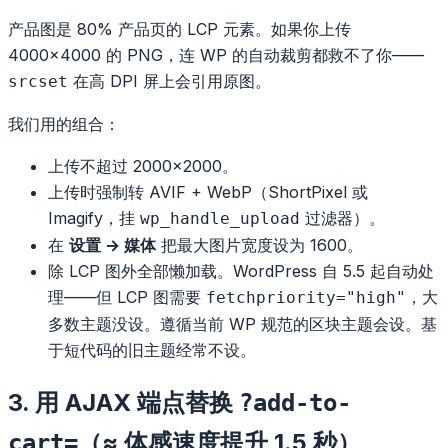
产品图是 80% 产品页的 LCP 元素。如果你上传
4000×4000 的 PNG，连 WP 的自动裁剪都救不了你——
在高 DPI 屏上会引用原图。
srcset
我们用的组合：
上传不超过 2000×2000。
上传时强制转 AVIF + WebP（ShortPixel 或
Imagify，挂
过滤器）。
wp_handle_upload
在
设置 → 媒体
把最大图片宽度设为 1600。
除 LCP 图外全部懒加载。WordPress 自 5.5 起自动处
理——但 LCP 图需要
，大
fetchpriority="high"
多数主题没设。遵循当前 WP 规范的区块主题会设。基
于短代码的旧主题经常不设。
3. 用 AJAX 端点替换
?add-to-
（≈ 体感速度提升 1.5 秒）
cart=