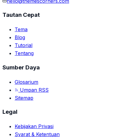
hello@themescorners.com
Tautan Cepat
Tema
Blog
Tutorial
Tentang
Sumber Daya
Glosarium
Umpan RSS
Sitemap
Legal
Kebijakan Privasi
Syarat & Ketentuan