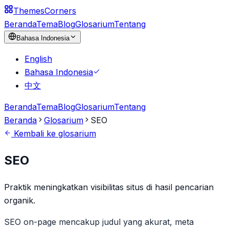
Themes
Corners
Beranda
Tema
Blog
Glosarium
Tentang
Bahasa Indonesia
English
Bahasa Indonesia
中文
Beranda
Tema
Blog
Glosarium
Tentang
Beranda
Glosarium
SEO
Kembali ke glosarium
SEO
Praktik meningkatkan visibilitas situs di hasil pencarian
organik.
SEO on-page mencakup judul yang akurat, meta