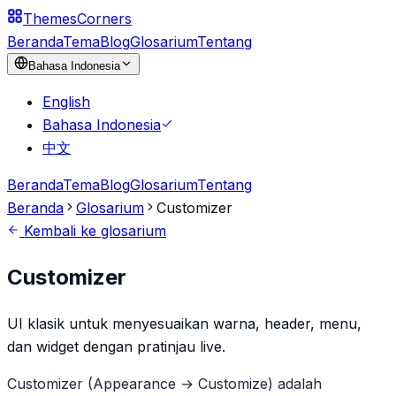
Themes
Corners
Beranda
Tema
Blog
Glosarium
Tentang
Bahasa Indonesia
English
Bahasa Indonesia
中文
Beranda
Tema
Blog
Glosarium
Tentang
Beranda
Glosarium
Customizer
Kembali ke glosarium
Customizer
UI klasik untuk menyesuaikan warna, header, menu,
dan widget dengan pratinjau live.
Customizer (Appearance → Customize) adalah