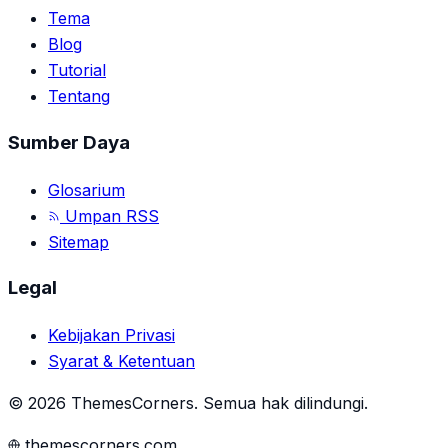
Tema
Blog
Tutorial
Tentang
Sumber Daya
Glosarium
Umpan RSS
Sitemap
Legal
Kebijakan Privasi
Syarat & Ketentuan
©
2026
ThemesCorners
.
Semua hak dilindungi.
themescorners.com