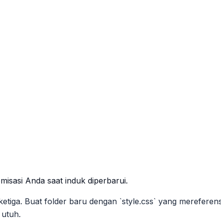
isasi Anda saat induk diperbarui.
iga. Buat folder baru dengan `style.css` yang mereferensi
 utuh.