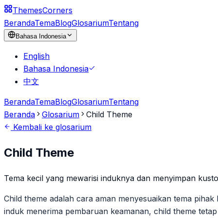
Themes
Corners
Beranda
Tema
Blog
Glosarium
Tentang
Bahasa Indonesia
English
Bahasa Indonesia
中文
Beranda
Tema
Blog
Glosarium
Tentang
Beranda
Glosarium
Child Theme
Kembali ke glosarium
Child Theme
Tema kecil yang mewarisi induknya dan menyimpan kustom
Child theme adalah cara aman menyesuaikan tema pihak ket
induk menerima pembaruan keamanan, child theme tetap