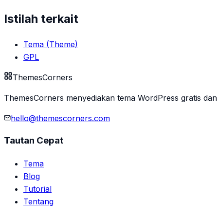
Istilah terkait
Tema (Theme)
GPL
Themes
Corners
ThemesCorners menyediakan tema WordPress gratis dan 
hello@themescorners.com
Tautan Cepat
Tema
Blog
Tutorial
Tentang